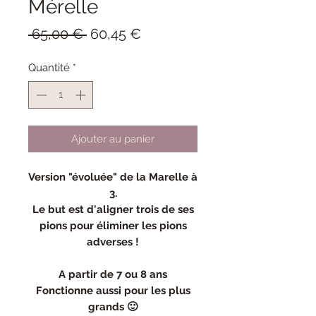
Mérelle
Prix
Prix
 65,00 € 
60,45 €
original
promotionnel
Quantité
*
Ajouter au panier
Version "évoluée" de la Marelle à
3.
Le but est d'aligner trois de ses
pions pour éliminer les pions
adverses !
A partir de 7 ou 8 ans
Fonctionne aussi pour les plus
grands 🙂