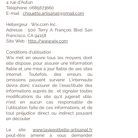
4 rue d'Autun
Téléphone :0685673660
E-mail :
chouette.artisanat@gmail.com
Hébergeur : Wix.com Inc.
Adresse : 500 Terry A François Blvd San
Francisco, CA 94158
Site Web :
http://www.wix.com
Conditions d’utilisation :
Wix met en œuvre tous les moyens dont
elle dispose, pour assurer une information
fiable et une mise à jour fiable de ses sites
internet. Toutefois, des erreurs ou
omissions peuvent survenir. L'internaute
devra donc s'assurer de l'exactitude des
informations auprès de , et signaler toutes
modifications du site qu'il jugerait utile.
n'est en aucun cas responsable de
l'utilisation faite de ces informations, et de
tout préjudice direct ou indirect pouvant
en découler.
Le site
www.lavieestbelle-artisanat.fr
peut-être amené à vous demander