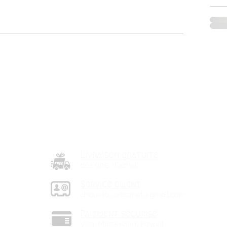
Livraison gratuite
dès 90€ d'achat
Service client
chouette.artisanat@gmail.com
Paiement sécurisé
Visa, Mastercard, Paypal