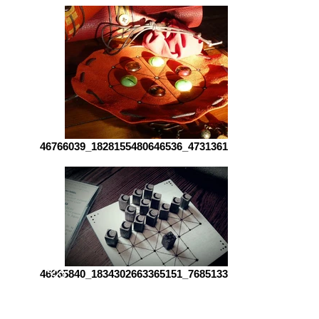
46766039_1828155480646536_47313610215228
Miroirs &
46965840_1834302663365151_76851334984069