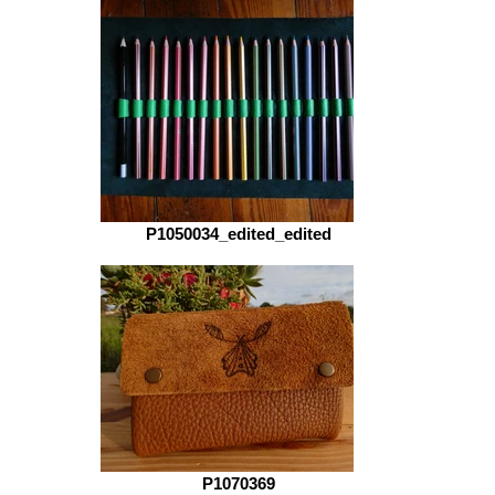
P1050034_edited_edited
P1070369