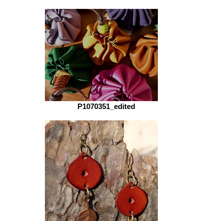
P1070351_edited