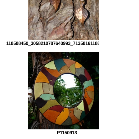
118588450_3058210787640993_7135816118878102166_oa
P1150913