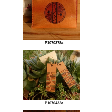
P1070378a
P1070432a